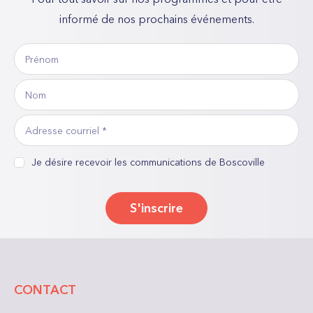
informé de nos prochains événements.
Prénom
«
*
Nom
»
indique
Adresse
les
courriel
*
champs
consentement
Je désire recevoir les communications de Boscoville
*
nécessaires
S'inscrire
CONTACT