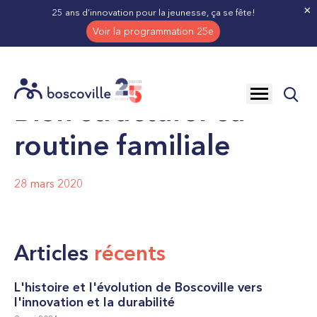
×
25 ans d’innovation pour la jeunesse, ça se fête!
Voir la programmation 25e
ACTUALITÉS
BIEN STRUCTURER SA ROUTINE FAM
Ouvrir
Bien structurer sa
la
navigation
du
routine familiale
site
28 mars 2020
Articles
récents
L'histoire et l'évolution de Boscoville vers
l'innovation et la durabilité