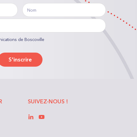
Nom
nications de Boscoville
S'inscrire
R
SUIVEZ-NOUS !
LinkedIn
YouTube