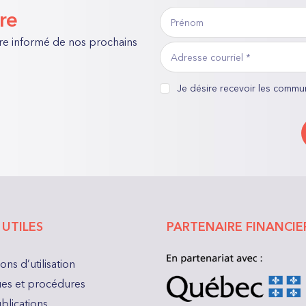
Prénom
tre
«
*
re informé de nos prochains
Adresse
»
courriel
indique
*
consentement
Je désire recevoir les commu
les
*
champs
nécessaires
 UTILES
PARTENAIRE FINANCIE
ons d’utilisation
ques et procédures
blications