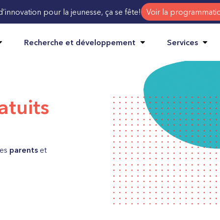
d’innovation pour la jeunesse, ça se fête!
Voir la programmati
Recherche et développement
Services
atuits
des
parents
et