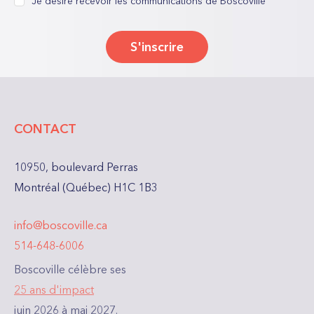
Je désire recevoir les communications de Boscoville
*
nécessaires
S'inscrire
CONTACT
10950, boulevard Perras
Montréal (Québec) H1C 1B3
info@boscoville.ca
514-648-6006
Boscoville célèbre ses
25 ans d'impact
juin 2026 à mai 2027.