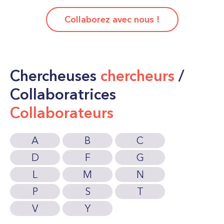
Collaborez avec nous !
Chercheuses
chercheurs
/
Collaboratrices
Collaborateurs
A
B
C
D
F
G
L
M
N
P
S
T
V
Y