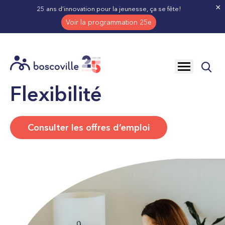
×
25 ans d’innovation pour la jeunesse, ça se fête!
Voir la programmation 25e
Ouvrir
CARRIÈRE À BOSCOVILLE
FLEXIBILITÉ
la
navigation
Flexibilité
du
site
Consulter les offres d’emploi