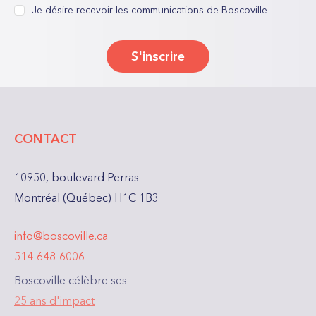
champs
consentement
Je désire recevoir les communications de Boscoville
*
nécessaires
S'inscrire
CONTACT
10950, boulevard Perras
Montréal (Québec) H1C 1B3
info@boscoville.ca
514-648-6006
Boscoville célèbre ses
25 ans d'impact