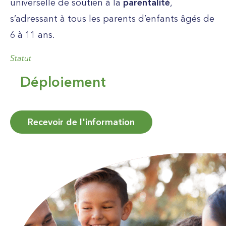
universel
le
de soutien à la
parentalité
,
s’adressant
à tous les
parents
d’
enfants
âgés
de
6 à 11 ans
.
Statut
Déploiement
Recevoir de l'information